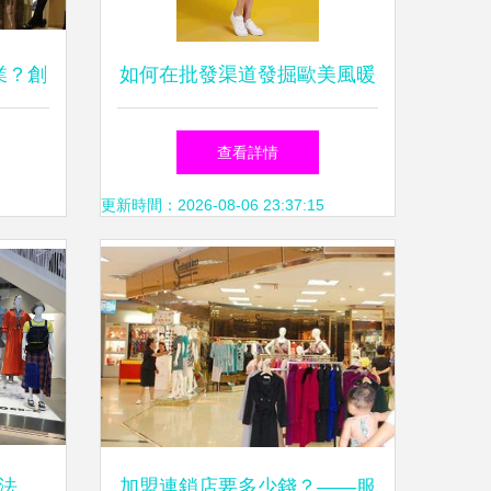
業？創
如何在批發渠道發掘歐美風暖
盡！
橘色連衣裙的零售潛力？
查看詳情
更新時間：2026-08-06 23:37:15
法
加盟連鎖店要多少錢？——服