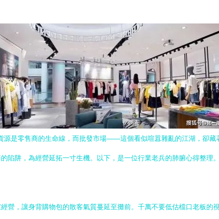
。貨源是零售商的生命線，而批發市場——這個看似喧囂雜亂的江湖，卻
碎的陷阱，為經營延拓一寸生機。以下，是一位行業老兵的肺腑心得整理
經營，讓身背購物包的散客氣質蔓延至攤前。千萬不要低估檔口老板的視