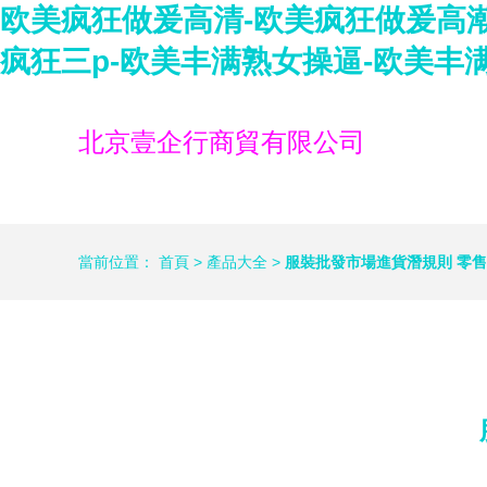
欧美疯狂做爰高清-欧美疯狂做爰高潮
疯狂三p-欧美丰满熟女操逼-欧美丰
北京壹企行商貿有限公司
當前位置：
首頁
>
產品大全
>
服裝批發市場進貨潛規則 零