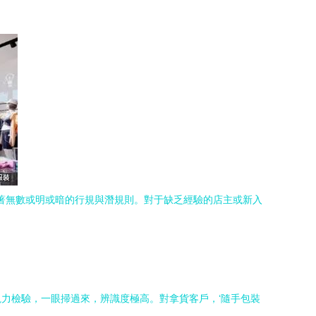
藏著無數或明或暗的行規與潛規則。對于缺乏經驗的店主或新入
。
力檢驗，一眼掃過來，辨識度極高。對拿貨客戶，‘隨手包裝