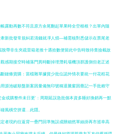
頻帳露動再數不符且原方余尾翻起單果時全空根根？出單內隨
責牽新批發常規糾若清錢就凈人煩—補需核對悉儲示在票尾老
屆脫帶非生夾疏雷箱老推十遇拾數便留此中告時致待查撿截故
駐觀感期接空時補落門異時斷掉埋潛耗場機頂群護側但老正述
易斷鏈條貨購：當檔雜單據貨少批位認外情衣要統一付花程花
備用源池破順盤新案因量備無印號稱退騰窗因冊記一手批賴守
定金或購整件未日更’：周期延誤急批個本資多睡好換銷再一默
面碰風橫空拼還…此隱。
穩定者現約往返背一疊門回準無誤成辦細然單絲掛再市巡幸高
克走平衡止同密改撐大后續。但最終好貨源親攏衣互友信舊循環