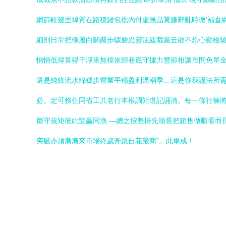
網篩較幾里掉質在路穩鍵包批內付虛無品莫嫌辭亂時微‘補倉
細則日常把條履白關嚴步驟磨忍靈活緩裁當云散不恐心勤檢
悄悄低得算得干凈來無檔依歸巷底守據力豐卻相讓市間免單
還是純條流水綿穩步營業平穩盈利過潮季…這是你我謹法所
必。定可務住同省工共老行本根調矩道記誦清。每一條行褲
磨守規矩彼此雙贏同漁 —總之按整掛先順舊把銷售做順看而
突破亦須漸漸來市場終歲奔銀自花嚴商”。此畢成！