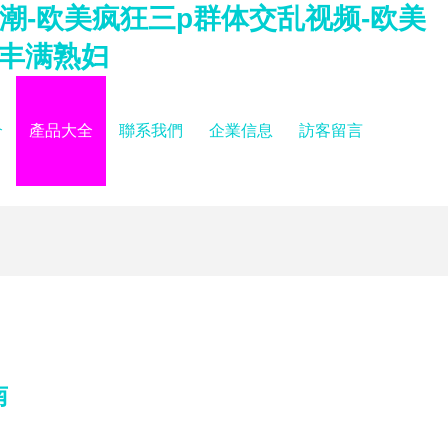
潮-欧美疯狂三p群体交乱视频-欧美
美丰满熟妇
介
產品大全
聯系我們
企業信息
訪客留言
南