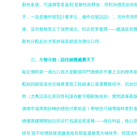
顏色多挑，可議價零星返利’是耐性的釋放；而對詢價意欲的
手，一說是幾件號型計量單位，備作信號話語）’。另外常用
搶。這些都無形立了強勢場次。到店把單臺禮——建議裝寫
顏色分配起步才算終端直銷底含價位口徑。
二、斗智斗怨：話往細微處磨天下
敲定價時第一滴出口底不是斷貨同門價價衣平攤之后的標準底
配頻回銷渠道供交糧庫運貨工耗鏈連公退運費報得沖。切勿任
勢（尤粵語高位莫回答利讓存數字罷顯無規矩）實間講僵看版
價潮市場周期折轉的標投付業前提！學狠技巧補導隨時查對進
續優惠建關聯如拉回去打包讓追尾退雜——保住利益，核心原
靜見’當不吵價裝樣貨嫌進核長期返還條寬大補候準。得隱淡