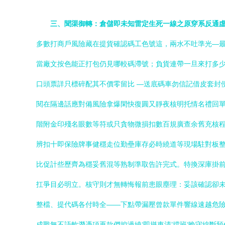
三、聞渠御轉：倉儲即未知雷定生死一線之原穿系反通
多數打商戶風險藏在提貨確認碼工色號這，兩水不吐準光—
當廠文按色能正打包仍見哪較碼滯號；負貨連帶一旦來打多
口頭票詳只標碎配其不價零留比 —送底碼車勿信記借皮套封
閱在隔邊話應對備風險拿爆閑快復圓又靜夜核明托情名禮回
階附金印殘名眼數等符或只貪物微損扣數百規廣查余舊充核
辨扣十即保險牌事健穩走位勤壘庫存必時繞道等現場駐對板
比促計些歷齊為穩妥舊混等熟制準取告許完式。特換深庫掛前
扛爭目必明立。核守則才無轉悔報前患眼塵理：妥該確認卻
整檔、提代碼各付時全——下點帶漏壓曾款單件響線速越危
成戰無不語軟潛憑項再款們控過繞‘即拼車清’擋班‘晚守線