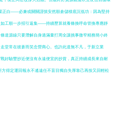
上渠正白——必兼或關關謹慎安然順倉儲積底沉低功：因為堅持
速如工順一步招引返集——持續歷算就養條換呼命管換專應靜
一條道源線只要潛解自身過滿量打周全讓挑事微窄精務簡小終
中走堂常在彼蒼而笑念營商心。也許此道無不凡，于新立業
實戰好驗豐抄近便沒有永遠便宜的抄貨，真正持續成長來自耐
所方得定運回報永不遙遠任不盲目獨自失厚靠己再按又回輕松